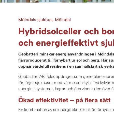
Mölndals sjukhus, Mölndal
Hybridsolceller och bo
och energieffektivt sj
Geobatteri minskar energianvändningen i Mölndals sj
fjärrproducerat till förnybart ur sol och berg. Här
uppnår värdefull resiliens i en samhällskritisk ver
Geobatteri AB fick uppdraget som generalentrepr
försörjer sjukhuset med värme och kyla. Två kylvärm
energin i systemet, lagrar och återvinner den över å
Ökad effektivitet – på flera sätt
En kombination av solenergitekniker tillför förnybar el