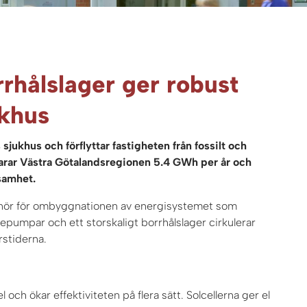
rrhålslager ger robust
ukhus
ukhus och förflyttar fastigheten från fossilt och
 sparar Västra Götalandsregionen 5.4 GWh per år och
ksamhet.
enör för ombyggnationen av energisystemet som
epumpar och ett storskaligt borrhålslager cirkulerar
rstiderna.
 och ökar effektiviteten på flera sätt. Solcellerna ger el