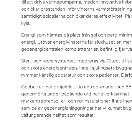
till att driva värmepumparna, medan innovativa hybri
och ökar prestandan inför vinterns värmeförsörjning
samtidigt solcellerna och ökar deras effektivitet. På
kyla.
Energi som hämtas på plats från sol och berg minim
energi. Utöver energivinsterna får sjukhuset en mer 
geoenergicentralen kompletterar en befintlig fjärrv
Styr- och reglersystemet integreras via Citect till s
och sköta energicentralen. Inne i sjukhusets byggnad
rymmer känslig apparatur och sköra patienter. Därf
Geobatteri har projektlett tio entreprenader och 8
genomförts under pågående ordinarie verksamhet. H
markentreprenad, el- och rörinstallationer finns in
service av geoenergianläggningar har vi kunnat byg
välfungerande helhet som resultat.