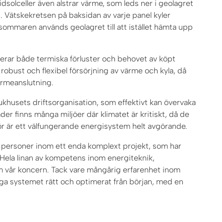
dsolceller även alstrar värme, som leds ner i geolagret
. Vätskekretsen på baksidan av varje panel kyler
 sommaren används geolagret till att istället hämta upp
erar både termiska förluster och behovet av köpt
robust och flexibel försörjning av värme och kyla, då
ärmeanslutning.
jukhusets driftsorganisation, som effektivt kan övervaka
er finns många miljöer där klimatet är kritiskt, då de
ör är ett välfungerande energisystem helt avgörande.
5 personer inom ett enda komplext projekt, som har
ela linan av kompetens inom energiteknik,
om vår koncern. Tack vare mångårig erfarenhet inom
ga systemet rätt och optimerat från början, med en